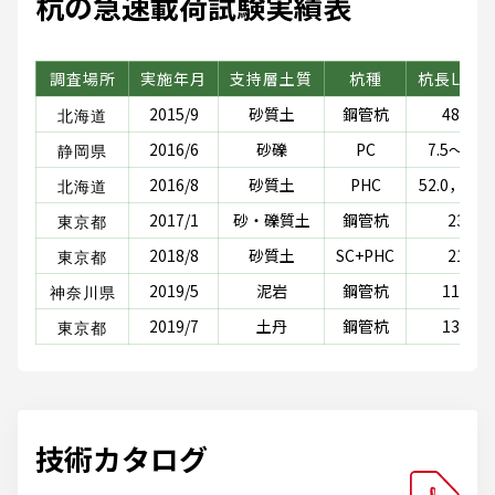
杭の急速載荷試験実績表
調査場所
実施年月
支持層土質
杭種
杭長L (m)
北海道
2015/9
砂質土
鋼管杭
48.3
静岡県
2016/6
砂礫
PC
7.5～8.0
北海道
2016/8
砂質土
PHC
52.0，53.0
東京都
2017/1
砂・礫質土
鋼管杭
23
東京都
2018/8
砂質土
SC+PHC
21
神奈川県
2019/5
泥岩
鋼管杭
11.5
東京都
2019/7
土丹
鋼管杭
13.1
技術カタログ